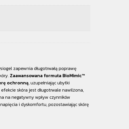
ysiogel zapewnia długotrwałą poprawę
kóry.
Zaawansowana formuła BioMimic™
erę ochronną
, uzupełniając ubytki
 efekcie skóra jest długotrwale nawilżona,
atna na negatywny wpływ czynników
napięcia i dyskomfortu, pozostawiając skórę