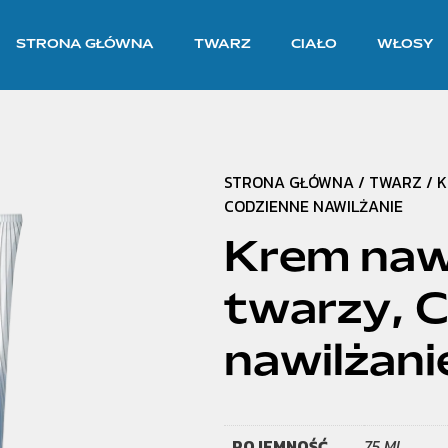
STRONA GŁÓWNA
TWARZ
CIAŁO
WŁOSY
STRONA GŁÓWNA
/
TWARZ
/ 
CODZIENNE NAWILŻANIE
Krem naw
twarzy, 
nawilżani
POJEMNOŚĆ
75 ML