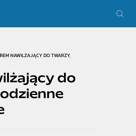
KREM NAWILŻAJĄCY DO TWARZY,
ilżający do
Codzienne
e