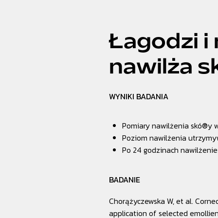
Łagodzi i
nawilża s
WYNIKI BADANIA
Pomiary nawilżenia skó®y w
Poziom nawilżenia utrzymyw
Po 24 godzinach nawilżenie
BADANIE
Chorążyczewska W,
et al.
Corneo
application of selected emollien