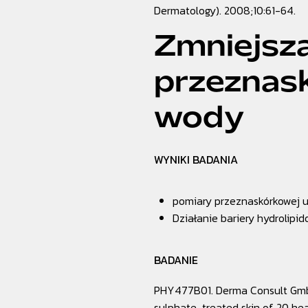
Dermatology).
2008;10:61-64.
Zmniejsz
przeznas
wody
WYNIKI BADANIA
pomiary przeznaskórkowej u
Działanie bariery hydrolipi
BADANIE
PHY477B01. Derma Consult GmbH.
sulphate-treated skin of 20 hea