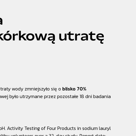
a
kórkową utratę
traty wody zmniejszyło się o
blisko 70%
dowej było utrzymane przez pozostałe 18 dni badania
 Activity Testing of Four Products in sodium lauryl
lthy volunteers over a 32-day study. Report date: